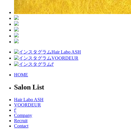
Hair Labo ASH
VOORDEUR
f'
HOME
Salon List
Hair Labo ASH
VOORDEUR
f'
Company
Recruit
Contact