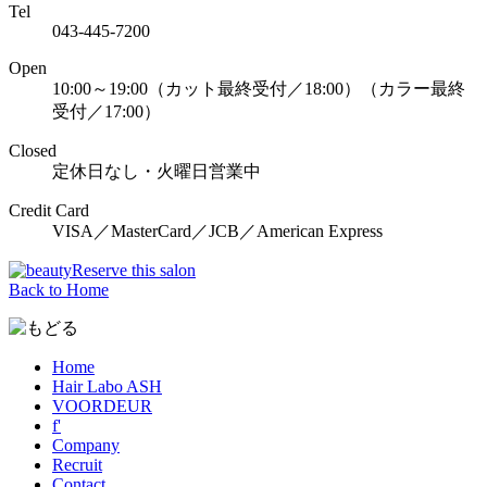
Tel
043-445-7200
Open
10:00～19:00（カット最終受付／18:00）（カラー最終
受付／17:00）
Closed
定休日なし・火曜日営業中
Credit Card
VISA／MasterCard／JCB／American Express
Reserve this salon
Back to Home
Home
Hair Labo ASH
VOORDEUR
f'
Company
Recruit
Contact